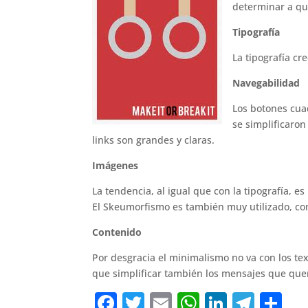
determinar a qué
Tipografía
La tipografía cr
Navegabilidad
Los botones cua
se simplificaron
links son grandes y claras.
Imágenes
La tendencia, al igual que con la tipografía, e
El Skeumorfismo es también muy utilizado, co
Contenido
Por desgracia el minimalismo no va con los te
que simplificar también los mensajes que que
F
T
E
W
Li
T
C