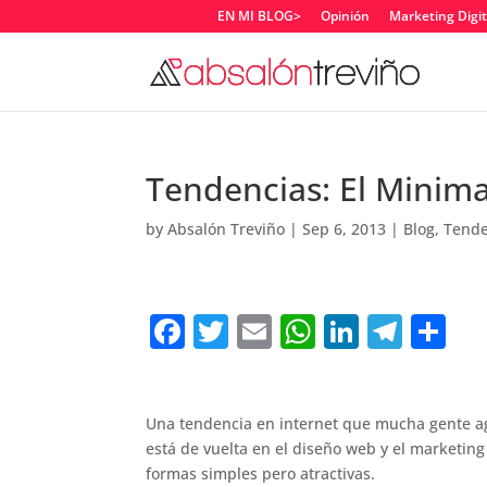
EN MI BLOG>
Opinión
Marketing Digit
Tendencias: El Minima
by
Absalón Treviño
|
Sep 6, 2013
|
Blog
,
Tende
F
T
E
W
Li
T
C
a
w
m
h
n
el
o
c
it
ai
at
k
e
m
e
te
l
s
e
gr
p
Una tendencia en internet que mucha gente agr
está de vuelta en el diseño web y el marketing
b
r
A
dI
a
ar
formas simples pero atractivas.