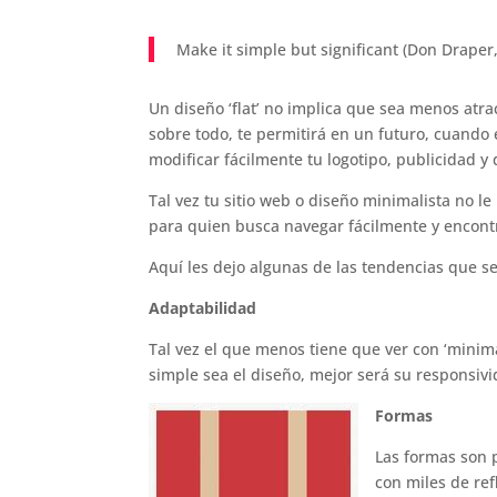
o
p
n
m
ti
o
p
r
Make it simple but significant (Don Drape
k
Un diseño ‘flat’ no implica que sea menos atrac
sobre todo, te permitirá en un futuro, cuando
modificar fácilmente tu logotipo, publicidad y
Tal vez tu sitio web o diseño minimalista no l
para quien busca navegar fácilmente y encontr
Aquí les dejo algunas de las tendencias que 
Adaptabilidad
Tal vez el que menos tiene que ver con ‘mini
simple sea el diseño, mejor será su responsivi
Formas
Las formas son p
con miles de re