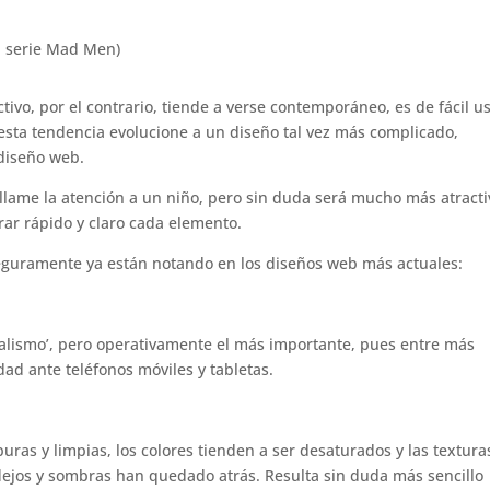
r, serie Mad Men)
tivo, por el contrario, tiende a verse contemporáneo, es de fácil us
 esta tendencia evolucione a un diseño tal vez más complicado,
 diseño web.
e llame la atención a un niño, pero sin duda será mucho más atracti
ar rápido y claro cada elemento.
seguramente ya están notando en los diseños web más actuales:
malismo’, pero operativamente el más importante, pues entre más
dad ante teléfonos móviles y tabletas.
uras y limpias, los colores tienden a ser desaturados y las textura
flejos y sombras han quedado atrás. Resulta sin duda más sencillo