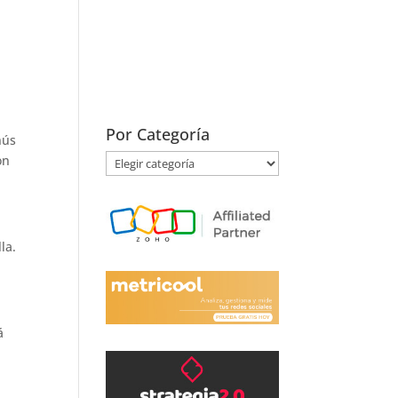
Por Categoría
nús
on
Por
Categoría
la.
á