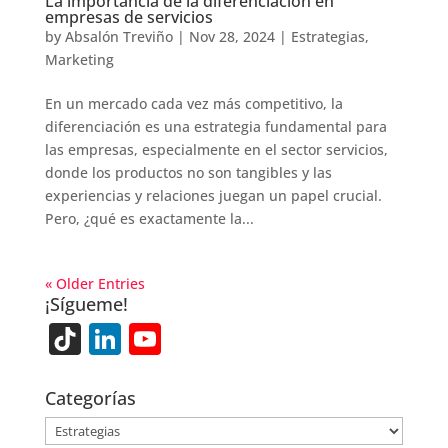
La importancia de la diferenciación en
empresas de servicios
by
Absalón Treviño
|
Nov 28, 2024
|
Estrategias
,
Marketing
En un mercado cada vez más competitivo, la
diferenciación es una estrategia fundamental para
las empresas, especialmente en el sector servicios,
donde los productos no son tangibles y las
experiencias y relaciones juegan un papel crucial.
Pero, ¿qué es exactamente la...
« Older Entries
¡Sígueme!
Ti
Li
Y
k
n
o
T
k
u
Categorías
o
e
T
Categorías