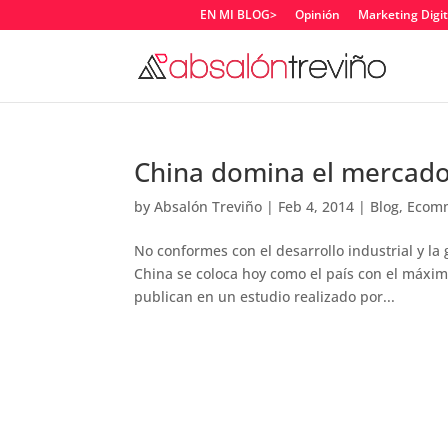
EN MI BLOG>
Opinión
Marketing Digit
China domina el mercad
by
Absalón Treviño
|
Feb 4, 2014
|
Blog
,
Ecom
No conformes con el desarrollo industrial y l
China se coloca hoy como el país con el máxim
publican en un estudio realizado por...