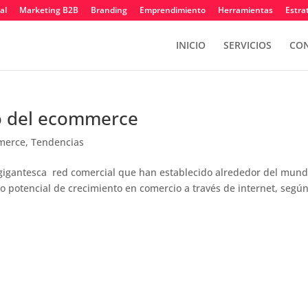
al
Marketing B2B
Branding
Emprendimiento
Herramientas
Estra
INICIO
SERVICIOS
CON
o del ecommerce
merce
,
Tendencias
a gigantesca red comercial que han establecido alrededor del mund
o potencial de crecimiento en comercio a través de internet, segú