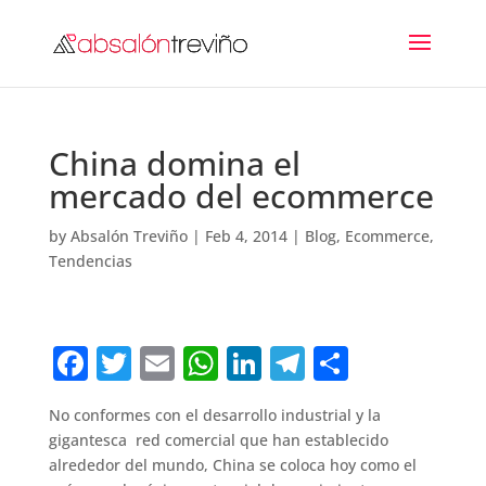
China domina el
mercado del ecommerce
by
Absalón Treviño
|
Feb 4, 2014
|
Blog
,
Ecommerce
,
Tendencias
F
T
E
W
Li
T
C
a
w
m
h
n
el
o
No conformes con el desarrollo industrial y la
c
it
ai
at
k
e
m
gigantesca red comercial que han establecido
e
te
l
s
e
gr
p
alrededor del mundo, China se coloca hoy como el