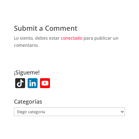
Submit a Comment
Lo siento, debes estar
conectado
para publicar un
comentario.
¡Sígueme!
Ti
Li
Y
k
n
o
T
k
u
Categorías
o
e
T
Categorías
k
dI
u
n
b