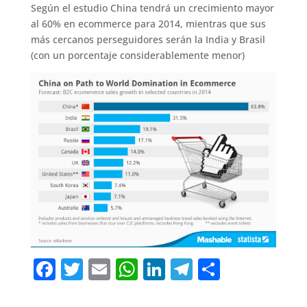
Según el estudio China tendrá un crecimiento mayor
al 60% en ecommerce para 2014, mientras que sus
más cercanos perseguidores serán la India y Brasil
(con un porcentaje considerablemente menor)
F
T
E
W
Li
T
C
a
w
m
h
n
el
o