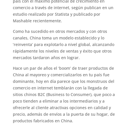
b
r
A
dI
a
ar
país con el máximo potencial de crecimiento en
comercio a través de internet, según publican en un
o
p
n
m
ti
estudio realizado por Statista y publicado por
o
p
r
Mashable recientemente.
k
Como ha sucedido en otros mercados y con otros
canales, China toma un modelo establecido y lo
‘reinventa’ para explotarlo a nivel global, alcanzando
rápidamente los niveles de ventas y éxito que otros
mercados tardaron años en lograr.
Hace un par de años el ‘boom’ de traer productos de
China al mayoreo y comercializarlos en tu país fue
dominante, hoy en día parece que los monstruos del
comercio en internet temblarán con la llegada de
sitios chinos B2C (Business to Consumer), que poco a
poco tienden a eliminar a los intermediarios y a
ofrecerle al cliente atractivas opciones en calidad y
precio, además de envíos a la puerta de su hogar, de
productos fabricados en China.