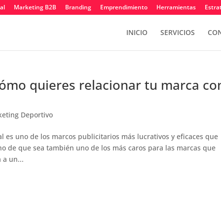
al
Marketing B2B
Branding
Emprendimiento
Herramientas
Estra
INICIO
SERVICIOS
CON
ómo quieres relacionar tu marca co
eting Deportivo
 es uno de los marcos publicitarios más lucrativos y eficaces que
cho de que sea también uno de los más caros para las marcas que
a un...