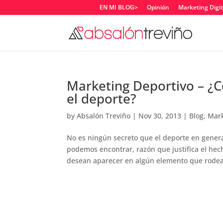
EN MI BLOG>
Opinión
Marketing Digit
Marketing Deportivo – ¿C
el deporte?
by
Absalón Treviño
|
Nov 30, 2013
|
Blog
,
Mark
No es ningún secreto que el deporte en general
podemos encontrar, razón que justifica el he
desean aparecer en algún elemento que rodea 