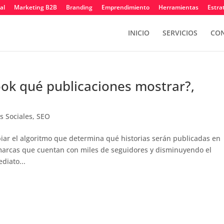
al
Marketing B2B
Branding
Emprendimiento
Herramientas
Estra
INICIO
SERVICIOS
CON
k qué publicaciones mostrar?,
s Sociales
,
SEO
r el algoritmo que determina qué historias serán publicadas en
 marcas que cuentan con miles de seguidores y disminuyendo el
diato...