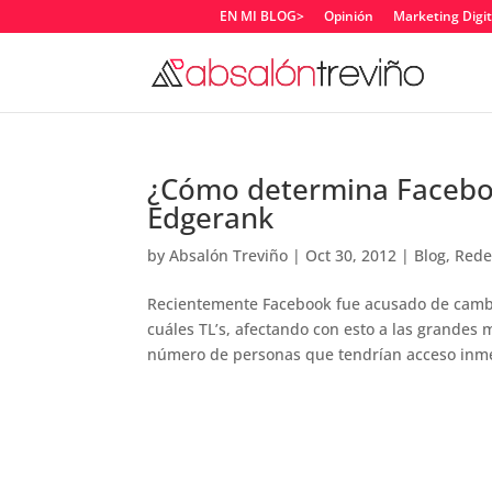
EN MI BLOG>
Opinión
Marketing Digit
¿Cómo determina Faceboo
Edgerank
by
Absalón Treviño
|
Oct 30, 2012
|
Blog
,
Rede
Recientemente Facebook fue acusado de cambia
cuáles TL’s, afectando con esto a las grandes
número de personas que tendrían acceso inme