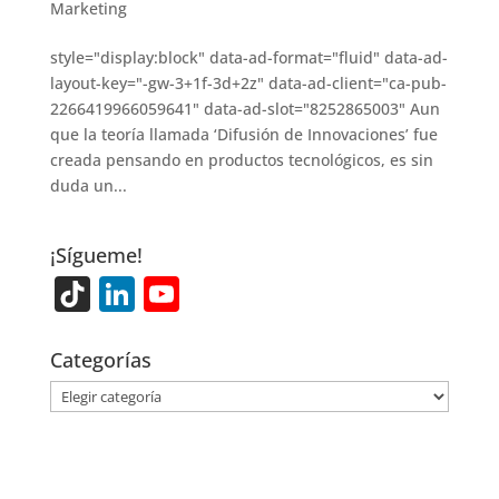
Marketing
style="display:block" data-ad-format="fluid" data-ad-
layout-key="-gw-3+1f-3d+2z" data-ad-client="ca-pub-
2266419966059641" data-ad-slot="8252865003" Aun
que la teoría llamada ‘Difusión de Innovaciones’ fue
creada pensando en productos tecnológicos, es sin
duda un...
¡Sígueme!
Ti
Li
Y
k
n
o
T
k
u
Categorías
o
e
T
Categorías
k
dI
u
n
b