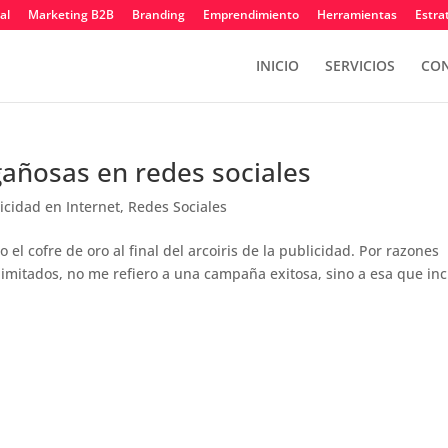
al
Marketing B2B
Branding
Emprendimiento
Herramientas
Estra
INICIO
SERVICIOS
CON
gañosas en redes sociales
icidad en Internet
,
Redes Sociales
l cofre de oro al final del arcoiris de la publicidad. Por razones
mitados, no me refiero a una campaña exitosa, sino a esa que inc