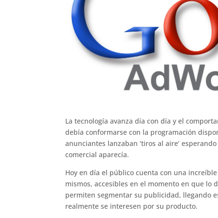
o
p
n
m
ti
o
p
r
k
La tecnología avanza día con día y el comport
debía conformarse con la programación disponi
anunciantes lanzaban ‘tiros al aire’ esperan
comercial aparecía.
Hoy en día el público cuenta con una increíble 
mismos, accesibles en el momento en que lo d
permiten segmentar su publicidad, llegando 
realmente se interesen por su producto.