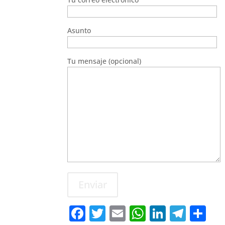
Asunto
Tu mensaje (opcional)
Enviar
F
T
E
W
Li
T
C