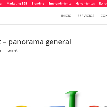
al
Marketing B2B
Branding
Emprendimiento
Herramientas
Estra
INICIO
SERVICIOS
CON
t – panorama general
en Internet