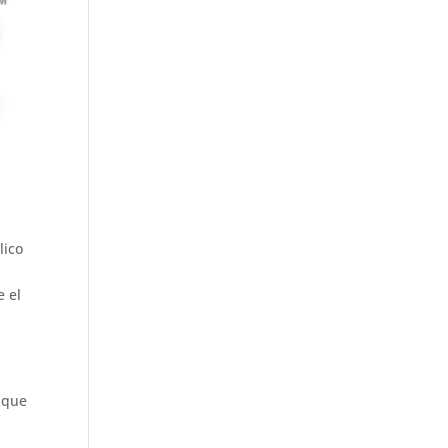
h
a
n
n
el
lico
e el
 que