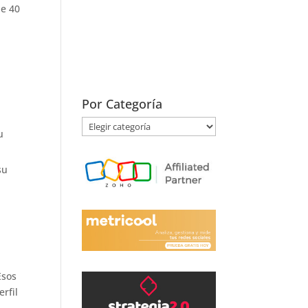
de 40
Por Categoría
Por
u
Categoría
su
Esos
rfil