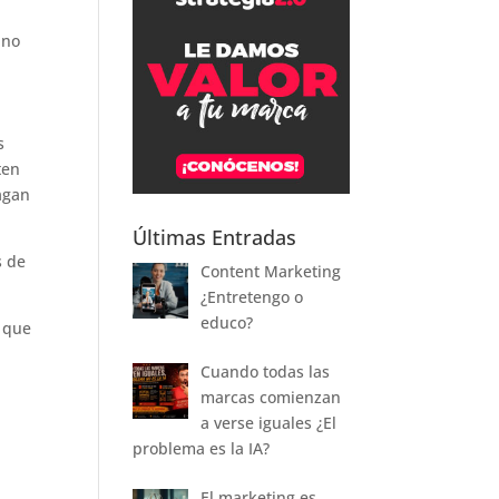
ino
s
ten
agan
Últimas Entradas
s de
Content Marketing
¿Entretengo o
educo?
 que
Cuando todas las
a
marcas comienzan
a verse iguales ¿El
problema es la IA?
El marketing es