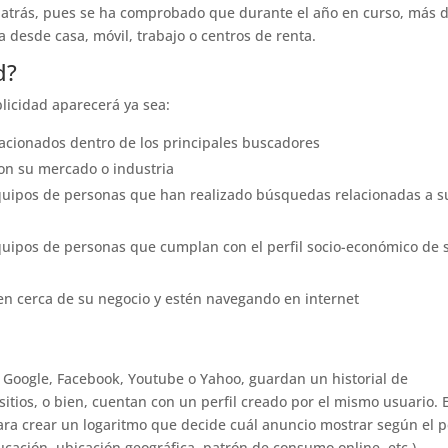
 atrás, pues se ha comprobado que durante el año en curso, más 
 desde casa, móvil, trabajo o centros de renta.
d?
licidad aparecerá ya sea:
acionados dentro de los principales buscadores
con su mercado o industria
 equipos de personas que han realizado búsquedas relacionadas a s
equipos de personas que cumplan con el perfil socio-económico de 
en cerca de su negocio y estén navegando en internet
o Google, Facebook, Youtube o Yahoo, guardan un historial de
itios, o bien, cuentan con un perfil creado por el mismo usuario. 
ara crear un logaritmo que decide cuál anuncio mostrar según el pe
ucación, ubicación geográfica, patrón de consumo online, etc.)