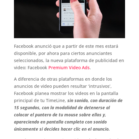
b
r
A
dI
a
ar
o
p
n
m
ti
o
p
r
k
Facebook anunció que a partir de este mes estará
disponible, por ahora para ciertos anunciantes
seleccionados, la nueva plataforma de publicidad en
video: Facebook
Premium Video Ads
.
A diferencia de otras plataformas en donde los
anuncios de video pueden resultar ‘intrusivos’,
Facebook planea mostrar los videos en la pantalla
principal de tu TimeLine,
sin sonido, con duración de
15 segundos, con la modalidad de detenerse al
colocar el puntero de tu mouse sobre ellos y,
apareciendo en pantalla completa con sonido
únicamente si decides hacer clic en el anuncio.