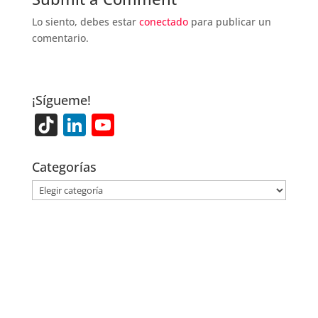
Lo siento, debes estar
conectado
para publicar un
comentario.
¡Sígueme!
Ti
Li
Y
k
n
o
T
k
u
Categorías
o
e
T
Categorías
k
dI
u
n
b
e
C
h