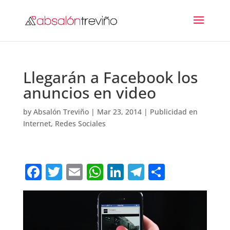
Llegarán a Facebook los
anuncios en video
by
Absalón Treviño
|
Mar 23, 2014
|
Publicidad en
Internet
,
Redes Sociales
F
T
E
W
Li
T
C
a
w
m
h
n
el
o
c
it
ai
at
k
e
m
e
te
l
s
e
gr
p