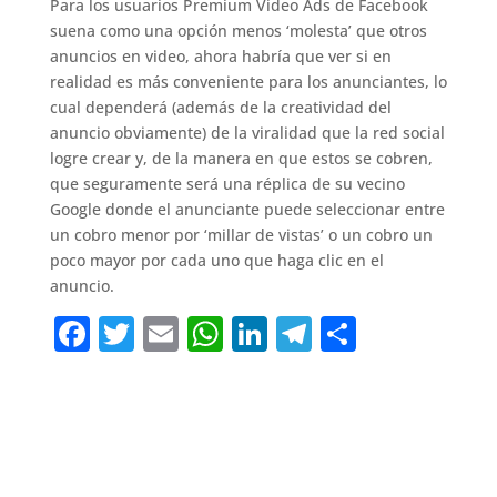
Para los usuarios Premium Video Ads de Facebook
suena como una opción menos ‘molesta’ que otros
anuncios en video, ahora habría que ver si en
realidad es más conveniente para los anunciantes, lo
cual dependerá (además de la creatividad del
anuncio obviamente) de la viralidad que la red social
logre crear y, de la manera en que estos se cobren,
que seguramente será una réplica de su vecino
Google donde el anunciante puede seleccionar entre
un cobro menor por ‘millar de vistas’ o un cobro un
poco mayor por cada uno que haga clic en el
anuncio.
F
T
E
W
Li
T
C
a
w
m
h
n
el
o
c
it
ai
at
k
e
m
e
te
l
s
e
gr
p
b
r
A
dI
a
ar