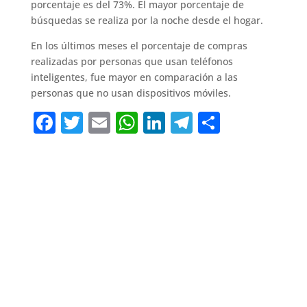
porcentaje es del 73%. El mayor porcentaje de
búsquedas se realiza por la noche desde el hogar.
En los últimos meses el porcentaje de compras
realizadas por personas que usan teléfonos
inteligentes, fue mayor en comparación a las
personas que no usan dispositivos móviles.
F
T
E
W
Li
T
C
a
w
m
h
n
el
o
c
it
ai
at
k
e
m
e
te
l
s
e
gr
p
b
r
A
dI
a
ar
o
p
n
m
ti
o
p
r
k