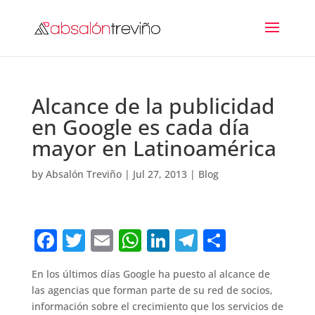
Alcance de la publicidad
en Google es cada día
mayor en Latinoamérica
by
Absalón Treviño
|
Jul 27, 2013
|
Blog
F
T
E
W
Li
T
C
a
w
m
h
n
el
o
En los últimos días Google ha puesto al alcance de
c
it
ai
at
k
e
m
las agencias que forman parte de su red de socios,
e
te
l
s
e
gr
p
información sobre el crecimiento que los servicios de