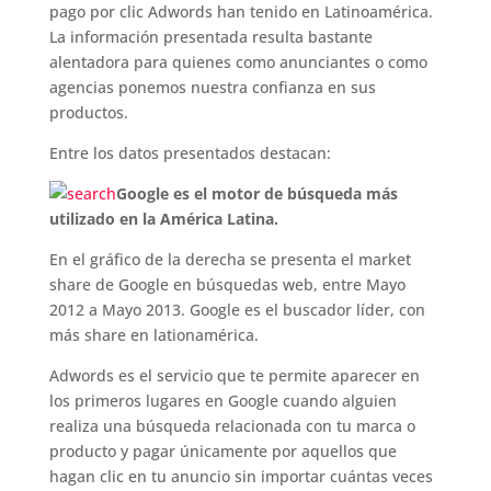
b
r
A
dI
a
ar
pago por clic Adwords han tenido en Latinoamérica.
La información presentada resulta bastante
o
p
n
m
ti
alentadora para quienes como anunciantes o como
o
p
r
agencias ponemos nuestra confianza en sus
productos.
k
Entre los datos presentados destacan:
Google es el motor de búsqueda más
utilizado en la América Latina.
En el gráfico de la derecha se presenta el market
share de Google en búsquedas web, entre Mayo
2012 a Mayo 2013. Google es el buscador líder, con
más share en lationamérica.
Adwords es el servicio que te permite aparecer en
los primeros lugares en Google cuando alguien
realiza una búsqueda relacionada con tu marca o
producto y pagar únicamente por aquellos que
hagan clic en tu anuncio sin importar cuántas veces