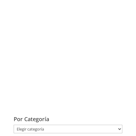
n
n
el
Por Categoría
Por
Categoría