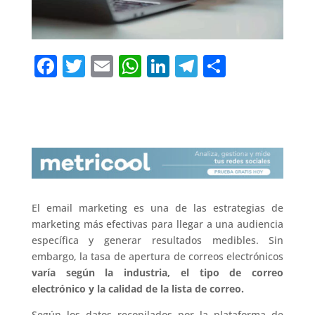
F
T
E
W
Li
T
C
a
w
m
h
n
el
o
c
it
ai
at
k
e
m
e
te
l
s
e
gr
p
b
r
A
dI
a
ar
o
p
n
m
ti
o
p
r
El email marketing es una de las estrategias de
k
marketing más efectivas para llegar a una audiencia
específica y generar resultados medibles. Sin
embargo, la tasa de apertura de correos electrónicos
varía según la industria, el tipo de correo
electrónico y la calidad de la lista de correo.
Según los datos recopilados por la plataforma de