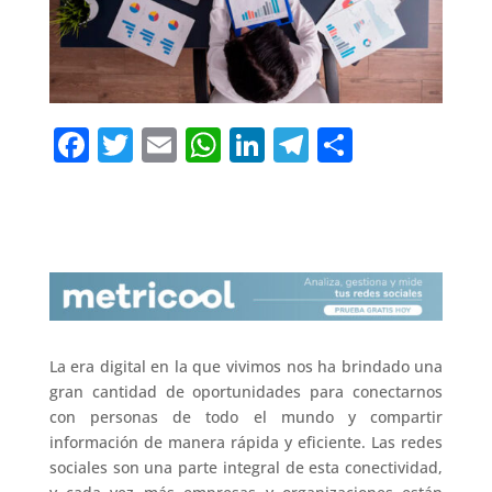
F
T
E
W
Li
T
C
a
w
m
h
n
el
o
c
it
ai
at
k
e
m
e
te
l
s
e
gr
p
b
r
A
dI
a
ar
o
p
n
m
ti
o
p
r
La era digital en la que vivimos nos ha brindado una
k
gran cantidad de oportunidades para conectarnos
con personas de todo el mundo y compartir
información de manera rápida y eficiente. Las redes
sociales son una parte integral de esta conectividad,