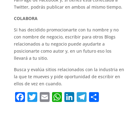
Twitter, podrás publicar en ambos al mismo tiempo.
COLABORA
Si has decidido promocionarte con tu nombre y no
con nombre de negocio, escribir para otros Blogs
relacionados a tu negocio puede ayudarte a
posicionarte como autor y, en un futuro eso los
llevará a tu sitio.
Busca y evalúa sitios relacionados con la industria en
la que te mueves y pide oportunidad de escribir en
ellos de vez en cuando.
F
T
E
W
Li
T
C
a
w
m
h
n
el
o
c
it
ai
at
k
e
m
e
te
l
s
e
gr
p
b
r
A
dI
a
ar