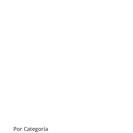
a
n
n
el
Por Categoría