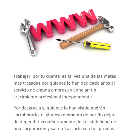
c
it
ai
at
k
e
m
e
te
l
s
e
gr
p
b
r
A
dI
a
ar
o
p
n
m
ti
o
p
r
k
Trabajar ‘por tu cuenta’ es tal vez una de las metas
más trazadas por quienes le han dedicado años al
servicio de alguna empresa y anhelan un
crecimiento profesional independiente.
Por desgracia y, quienes lo han vivido podrán
corroborarlo, el glorioso momento de por fin dejar
de depender económicamente de la estabilidad de
una corporación y salir a ‘rascarte con tus propias