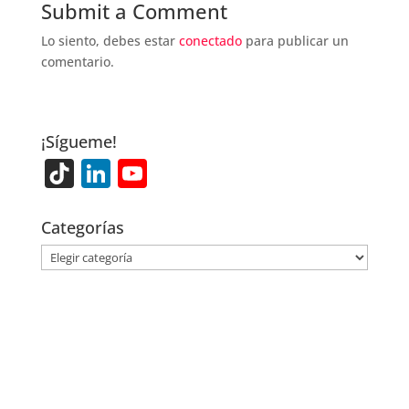
Submit a Comment
Lo siento, debes estar
conectado
para publicar un
comentario.
¡Sígueme!
Ti
Li
Y
k
n
o
T
k
u
Categorías
o
e
T
Categorías
k
dI
u
n
b
e
C
h