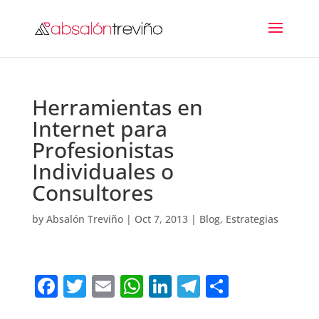
Herramientas en
Internet para
Profesionistas
Individuales o
Consultores
by
Absalón Treviño
|
Oct 7, 2013
|
Blog
,
Estrategias
F
T
E
W
Li
T
C
a
w
m
h
n
el
o