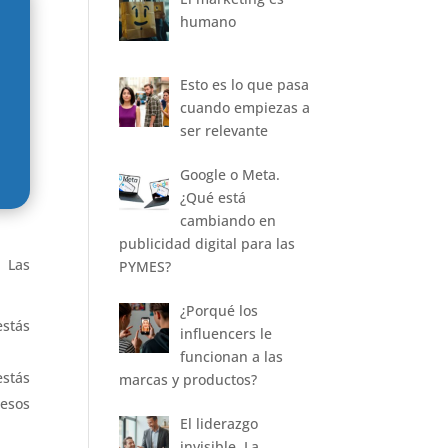
humano
Esto es lo que pasa
cuando empiezas a
ser relevante
Google o Meta.
¿Qué está
cambiando en
publicidad digital para las
. Las
PYMES?
¿Porqué los
estás
influencers le
funcionan a las
estás
marcas y productos?
resos
El liderazgo
invisible. La