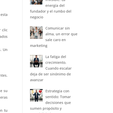
energía del
fundador y el rumbo del
 esta
negocio
Comunicar sin
 clic
alma, un error que
ados
sale caro en
marketing
s. Un
La fatiga del
crecimiento.
Cuando escalar
deja de ser sinónimo de
ntes.
avanzar
de su
Estrategia con
sentido: Tomar
deras
decisiones que
sumen propósito y
on tu