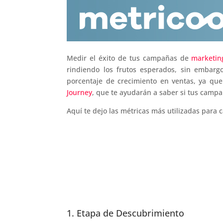
e
te
l
s
e
gr
p
b
r
A
dI
a
ar
o
p
n
m
ti
o
p
r
Medir el éxito de tus campañas de
marketing
k
rindiendo los frutos esperados, sin embar
porcentaje de crecimiento en ventas, ya que
Journey
, que te ayudarán a saber si tus campa
Aquí te dejo las métricas más utilizadas para c
1. Etapa de Descubrimiento