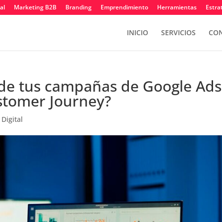
al
Marketing B2B
Branding
Emprendimiento
Herramientas
Estra
INICIO
SERVICIOS
CON
 de tus campañas de Google Ads
ustomer Journey?
Digital