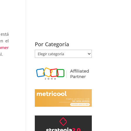
 está
en el
Por Categoría
omer
Por
l.
Categoría