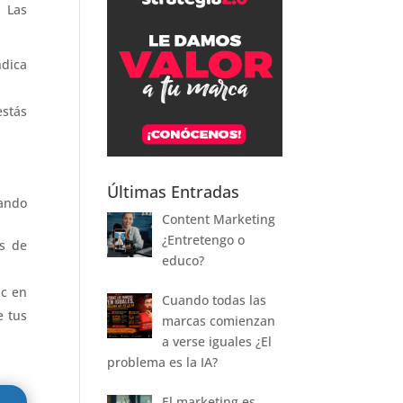
. Las
ndica
estás
Últimas Entradas
uando
Content Marketing
¿Entretengo o
és de
educo?
ic en
Cuando todas las
e tus
marcas comienzan
a verse iguales ¿El
problema es la IA?
El marketing es