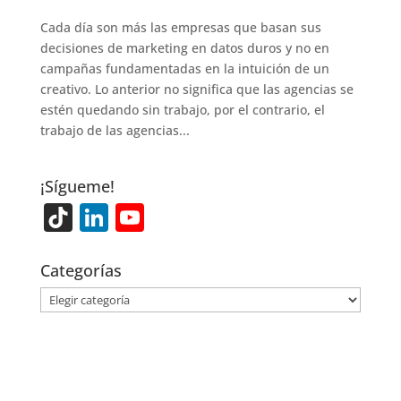
Cada día son más las empresas que basan sus
decisiones de marketing en datos duros y no en
campañas fundamentadas en la intuición de un
creativo. Lo anterior no significa que las agencias se
estén quedando sin trabajo, por el contrario, el
trabajo de las agencias...
¡Sígueme!
Ti
Li
Y
k
n
o
T
k
u
Categorías
o
e
T
Categorías
k
dI
u
n
b
e