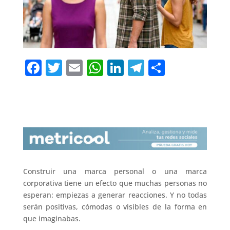
F
T
E
W
Li
T
C
a
w
m
h
n
el
o
c
it
ai
at
k
e
m
e
te
l
s
e
gr
p
b
r
A
dI
a
ar
o
p
n
m
ti
o
p
r
Construir una marca personal o una marca
k
corporativa tiene un efecto que muchas personas no
esperan: empiezas a generar reacciones. Y no todas
serán positivas, cómodas o visibles de la forma en
que imaginabas.