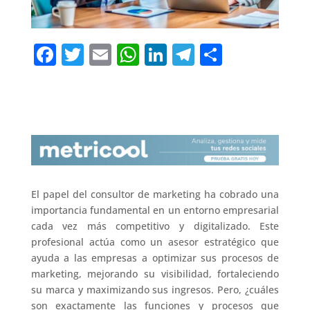
F
T
E
W
Li
T
C
a
w
m
h
n
el
o
c
it
ai
at
k
e
m
e
te
l
s
e
gr
p
b
r
A
dI
a
ar
o
p
n
m
ti
o
p
r
El papel del consultor de marketing ha cobrado una
k
importancia fundamental en un entorno empresarial
cada vez más competitivo y digitalizado. Este
profesional actúa como un asesor estratégico que
ayuda a las empresas a optimizar sus procesos de
marketing, mejorando su visibilidad, fortaleciendo
su marca y maximizando sus ingresos. Pero, ¿cuáles
son exactamente las funciones y procesos que