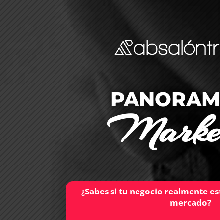
PANORAM
Market
¿Sabes si tu negocio realmente e
mercado?