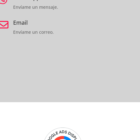
Envíame un mensaje.
Email

Envíame un correo.