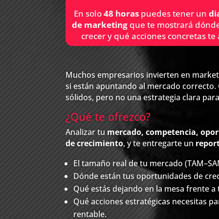
En solo
48 horas
puedes tener un
di
de marketing
que te mostrará dónde
crecer y qué acciones concretas te
Muchos empresarios invierten en marketi
si están apuntando al mercado correcto.
sólidos, pero no una estrategia clara para
¿Qué te ofrezco?
Analizar tu
mercado, competencia, opor
de crecimiento
, y te entregarte un
repor
El tamaño real de tu mercado (TAM–S
Dónde están tus oportunidades de cre
Qué estás dejando en la mesa frente a
Qué acciones estratégicas necesitas pa
rentable.