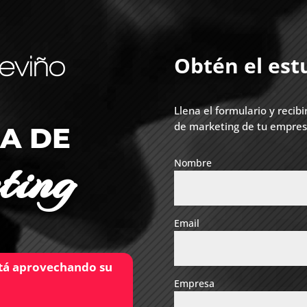
Obtén el est
Llena el formulario y recib
de marketing de tu empres
A DE
ing
Nombre
Email
stá aprovechando su
Empresa