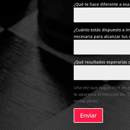
¿Qué te hace diferente a esa
¿Cuánto estás dispuesto a i
necesaria para alcanzar tus 
¿Qué resultados esperarías 
Una vez que hagas click en 
te aparezca el mensaje de "E
varias veces.
Enviar