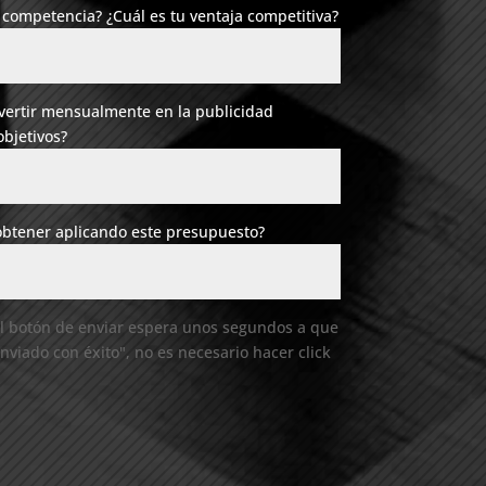
 competencia? ¿Cuál es tu ventaja competitiva?
nvertir mensualmente en la publicidad
objetivos?
obtener aplicando este presupuesto?
el botón de enviar espera unos segundos a que
nviado con éxito", no es necesario hacer click